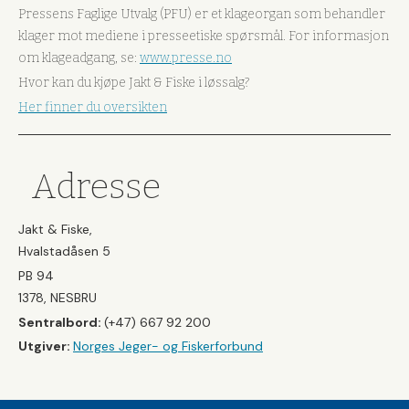
Pressens Faglige Utvalg (PFU) er et klageorgan som behandler
klager mot mediene i presseetiske spørsmål. For informasjon
om klageadgang, se:
www.presse.no
Hvor kan du kjøpe Jakt & Fiske i løssalg?
Her finner du oversikten
Adresse
Jakt & Fiske,
Hvalstadåsen 5
PB 94
1378, NESBRU
Sentralbord:
(+47) 667 92 200
Utgiver:
Norges Jeger- og Fiskerforbund